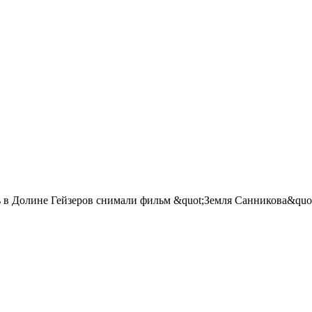
ь в Долине Гейзеров снимали фильм &quot;Земля Санникова&quot