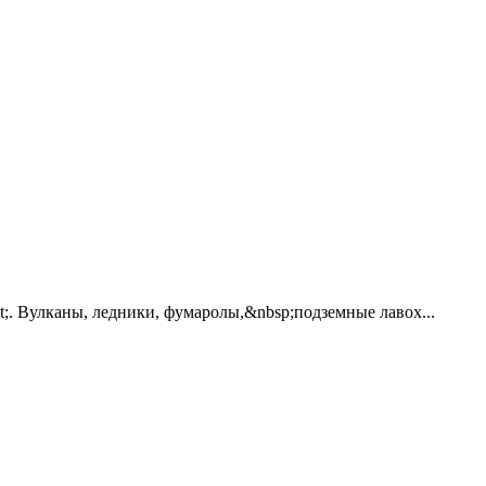
;. Вулканы, ледники, фумаролы,&nbsp;подземные лавох...