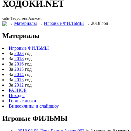
ХОДОКИ.
NET
сайт Творогова Алексея
→
Материалы
→
Игровые ФИЛЬМЫ
→
2018 год
Материалы
Игровые ФИЛЬМЫ
За
2023
год
За
2018
год
За
2016
год
За
2015
год
За
2014
год
За
2013
год
За
2012
год
РАЗНОЕ
Походы
Горные лыжи
Видеоклипы и слайдшоу
Игровые ФИЛЬМЫ
2018.03.08 Лара Блонд Агент 003
(с 8 марта по 8 марта)