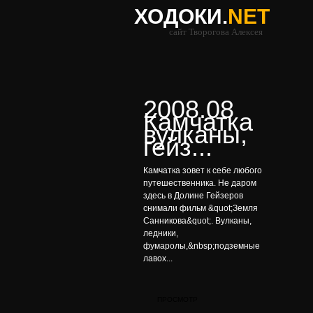
ХОДОКИ.
NET
сайт Творогова Алексея
2008.08
Камчатка
вулканы,
гейз...
Камчатка зовет к себе любого
путешественника. Не даром
здесь в Долине Гейзеров
снимали фильм &quot;Земля
Санникова&quot;. Вулканы,
ледники,
фумаролы,&nbsp;подземные
лавох...
ПРОСМОТР