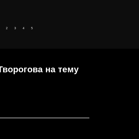
2
3
4
5
Творогова на тему