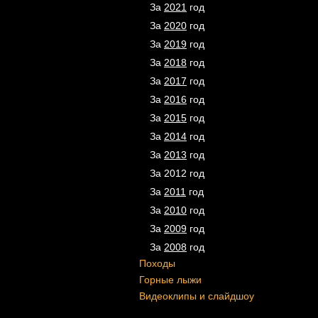
За
2021
год
За
2020
год
За
2019
год
За
2018
год
За
2017
год
За
2016
год
За
2015
год
За
2014
год
За
2013
год
За
2012
год
За
2011
год
За
2010
год
За
2009
год
За
2008
год
Походы
Горные лыжи
Видеоклипы и слайдшоу